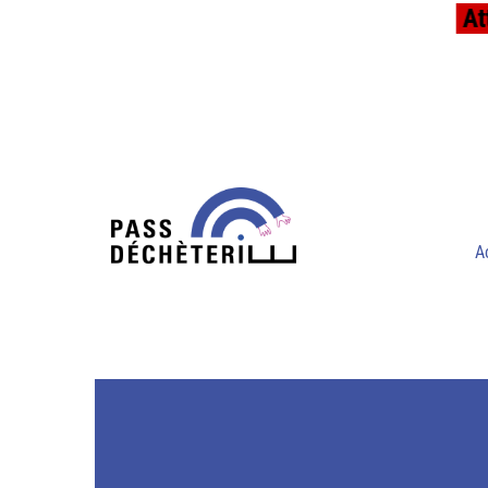
Atte
A